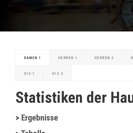
DAMEN 1
HERREN 1
HERREN 2
H
U12-1
U12-2
Statistiken der Ha
>
Ergebnisse