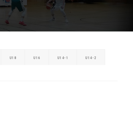
U18
U16
U14-1
U14-2