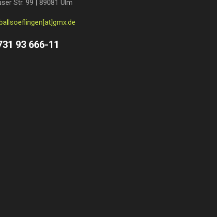
ser Str. 99 | 89081 Ulm
ballsoeflingen[at]gmx.de
731 93 666-11