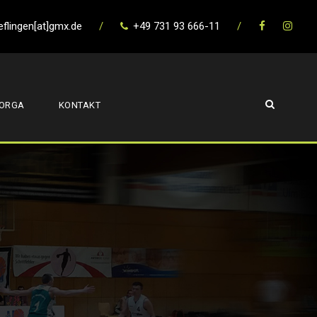
eflingen[at]gmx.de
/
+49 731 93 666-11
/
ORGA
KONTAKT