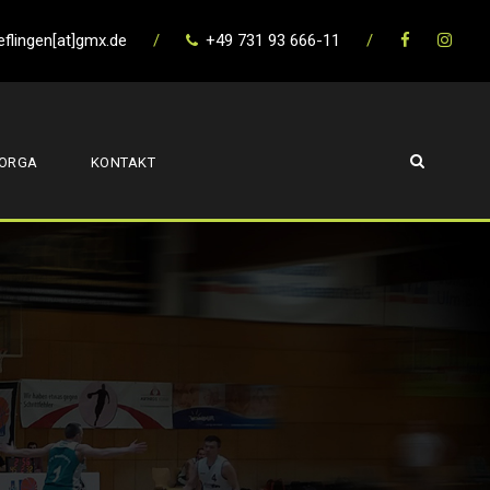
eflingen[at]gmx.de
/
+49 731 93 666-11
/
ORGA
KONTAKT