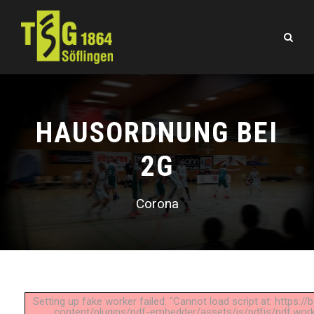
HAUSORDNUNG BEI
2G
Corona
Setting up fake worker failed: "Cannot load script at: https:/
content/plugins/pdf-embedder/assets/js/pdfjs/pdf.worke