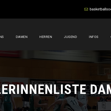
basketballso
NS
DAMEN
HERREN
JUGEND
INFOS
LERINNENLISTE DA