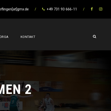
eflingen[at]gmx.de
/
+49 731 93 666-11
/
ORGA
KONTAKT
MEN 2