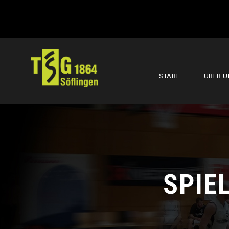
START
ÜBER U
SPIE