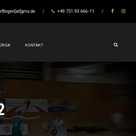
eflingen[at]gmx.de
/
+49 731 93 666-11
/
ORGA
KONTAKT
2