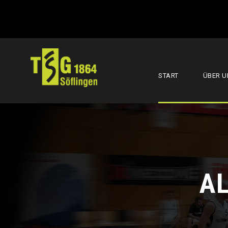
START
ÜBER U
A