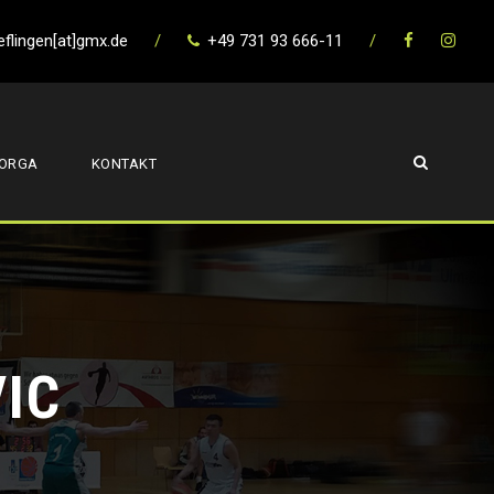
eflingen[at]gmx.de
/
+49 731 93 666-11
/
ORGA
KONTAKT
IC