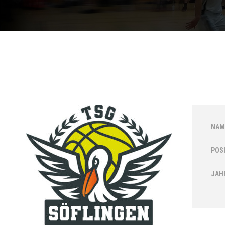
NAM
POS
JAH