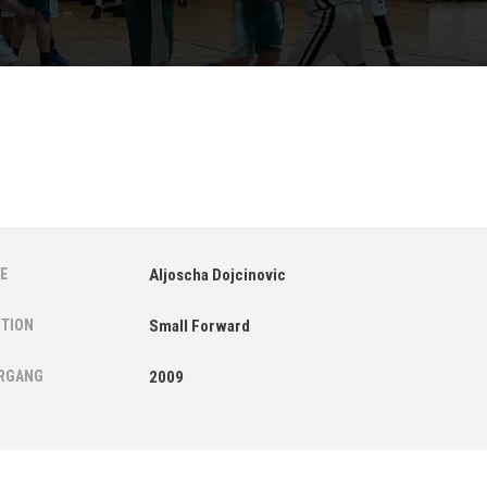
E
Aljoscha Dojcinovic
ITION
Small Forward
RGANG
2009