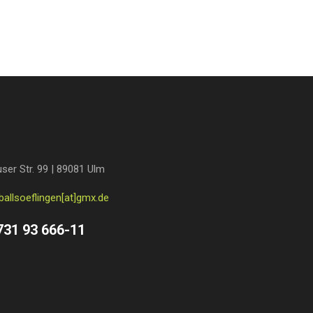
ser Str. 99 | 89081 Ulm
ballsoeflingen[at]gmx.de
731 93 666-11