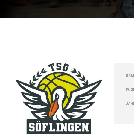
NAM
POS
JAH