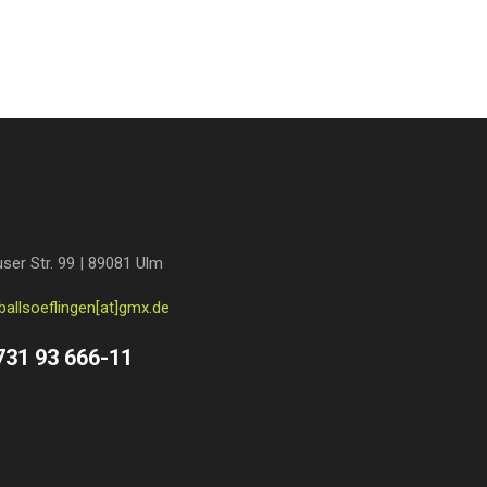
ser Str. 99 | 89081 Ulm
ballsoeflingen[at]gmx.de
731 93 666-11