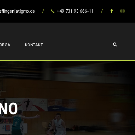
eflingen[at]gmx.de
/
+49 731 93 666-11
/
ORGA
KONTAKT
NO