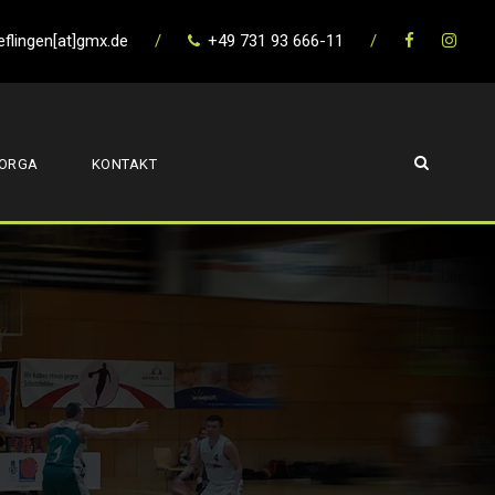
eflingen[at]gmx.de
/
+49 731 93 666-11
/
ORGA
KONTAKT