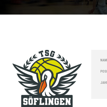
NAM
POS
JAH