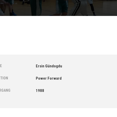
E
Ersin Gündogdu
ITION
Power Forward
RGANG
1988