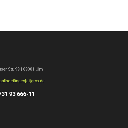
ser Str. 99 | 89081 Ulm
ballsoeflingen[at]gmx.de
731 93 666-11