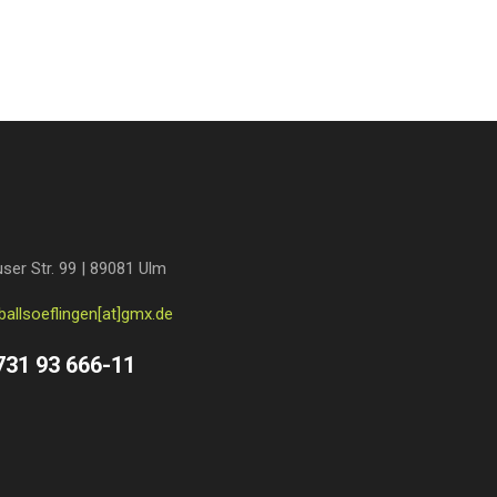
ser Str. 99 | 89081 Ulm
ballsoeflingen[at]gmx.de
731 93 666-11