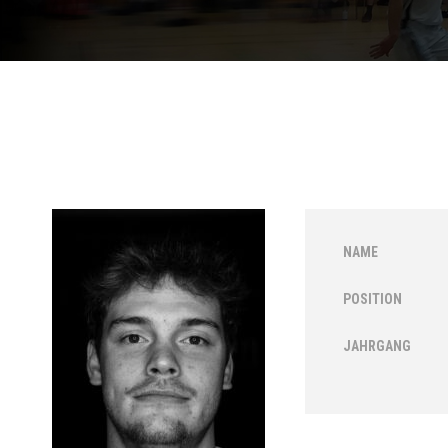
NAME
POSITION
JAHRGANG