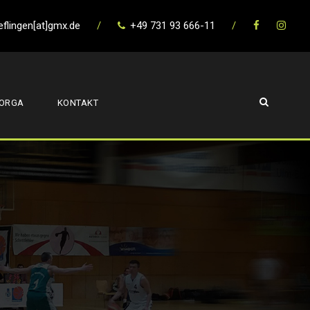
eflingen[at]gmx.de
/
+49 731 93 666-11
/
ORGA
KONTAKT
R