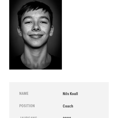
NAME
Nils Koall
POSITION
Coach