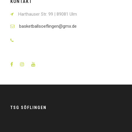
KONTAKT
Harthauser Str. 99 | 89081 Ulm
basketballsoeflingen@gmx.de
+49 731 93 666-11
TSG SÖFLINGEN