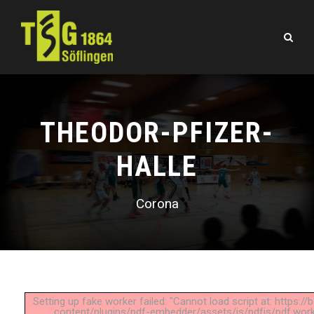
THEODOR-PFIZER-
HALLE
Corona
Setting up fake worker failed: "Cannot load script at: https:/
content/plugins/pdf-embedder/assets/js/pdfjs/pdf.worke